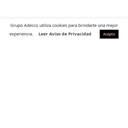
Grupo Adecco utiliza cookies para brindarte una mejor
experiencia.
Leer Aviso de Privacidad
Acepto
Contacto para ventas
Cuéntanos que requieres para ofrecerte la solución ideal
a tu necesidad.
CONTÁCTANOS
Programa de satisfacción
Descubre nuestro Programa de Satisfacción, diseñado
para mejorar la experiencia de tu equipo.
CONTÁCTANOS