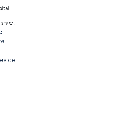
ital
mpresa.
el
te
vés de