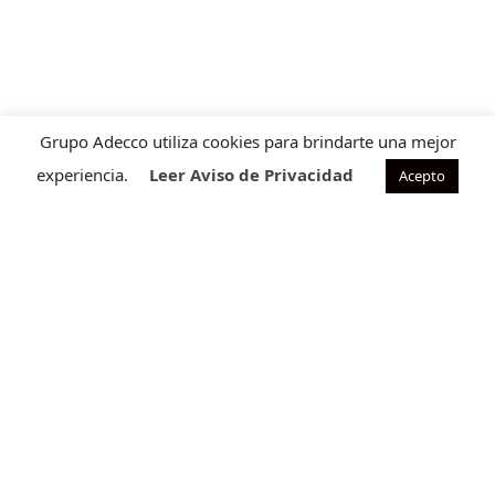
Grupo Adecco utiliza cookies para brindarte una mejor
experiencia.
Leer Aviso de Privacidad
Acepto
Contacto para ventas
Cuéntanos que requieres para ofrecerte la solución ideal
a tu necesidad.
CONTÁCTANOS
Programa de satisfacción
Descubre nuestro Programa de Satisfacción, diseñado
para mejorar la experiencia de tu equipo.