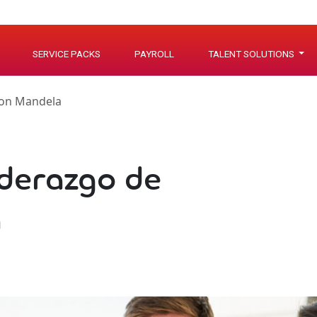
SERVICE PACKS
PAYROLL
TALENT SOLUTIONS
lson Mandela
iderazgo de
a