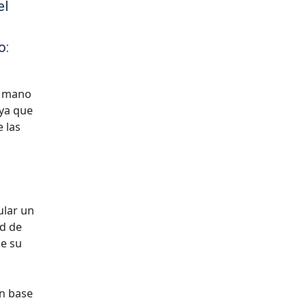
el
o:
,
a mano
 ya que
 las
ular un
ad de
de su
on base