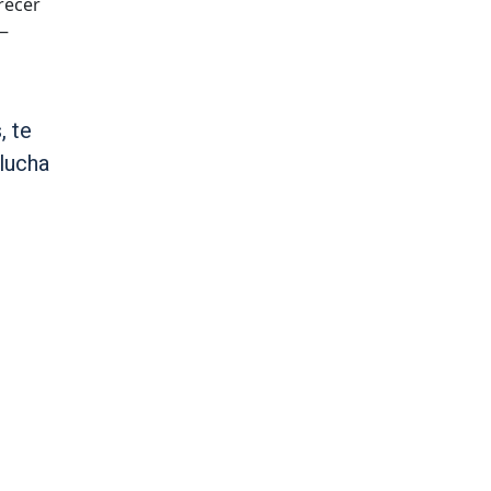
recer
 —
, te
lucha
n