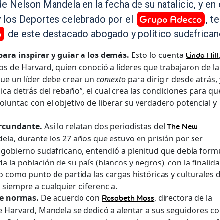
e Nelson Mandela en la fecha de su natalicio, y en 
Grupo Adecco
y los Deportes celebrado por el
, te
o
de este destacado abogado y político sudafrican
para inspirar y guiar a los demás.
Esto lo cuenta
Linda Hill
os de Harvard, quien conoció a líderes que trabajaron de l
que un líder debe crear un
contexto
para dirigir desde atrás,
ca detrás del rebaño”, el cual crea las condiciones para que
luntad con el objetivo de liberar su verdadero potencial y
ircundante.
Así lo relatan dos periodistas del
The New
la, durante los 27 años que estuvo en prisión por ser
gobierno sudafricano, entendió a plenitud que debía form
a la población de su país (blancos y negros), con la finalid
como punto de partida las cargas históricas y culturales 
siempre a cualquier diferencia.
e normas.
De acuerdo con
, directora de la
Rosabeth Moss
de Harvard, Mandela se dedicó a alentar a sus seguidores c