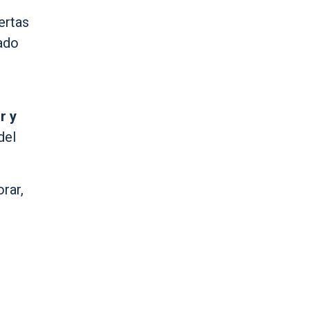
ertas
ado
r y
del
rar,