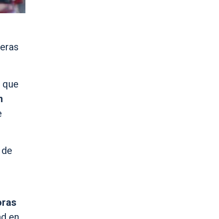
ieras
 que
n
e
 de
oras
ad en