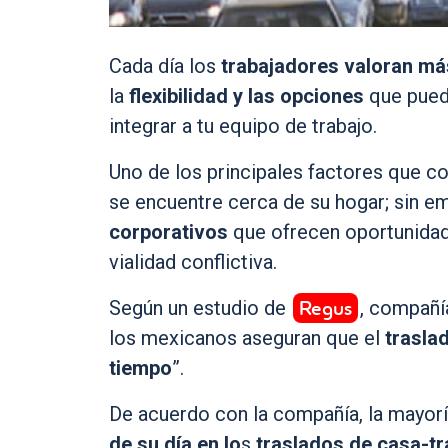
Cada día los
trabajadores
valoran má
la
flexibilidad y las opciones
que pueda
integrar a tu equipo de trabajo.
Uno de los principales factores que co
se encuentre cerca de su hogar; sin e
corporativos
que ofrecen oportunidad
vialidad conflictiva.
Regus
Según un estudio de
, compañí
los mexicanos aseguran que el
traslad
tiempo
”.
De acuerdo con la compañía, la mayorí
de su día en lo
s
traslados de casa-t