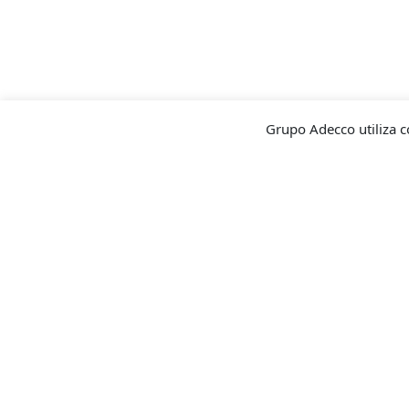
Grupo Adecco utiliza c
Contacto para ventas
Pro
sati
Cuéntanos que requieres para
ofrecerte la solución ideal a tu
Descu
necesidad.
Satisf
la exp
CONTÁCTANOS