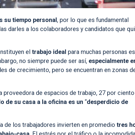
s su tiempo personal
, por lo que es fundamental
s darles a los colaboradores y candidatos que qu
nstituyen el
trabajo ideal
para muchas personas es
mbargo, no siempre puede ser así,
especialmente e
es de crecimiento, pero se encuentran en zonas d
a proveedora de espacios de trabajo, 27 por ciento
o de su casa a la oficina es un
“
desperdicio de
a de los trabajadores invierten en promedio
tres h
rabajo-casa
. El estrés por el tráfico o la incomodid