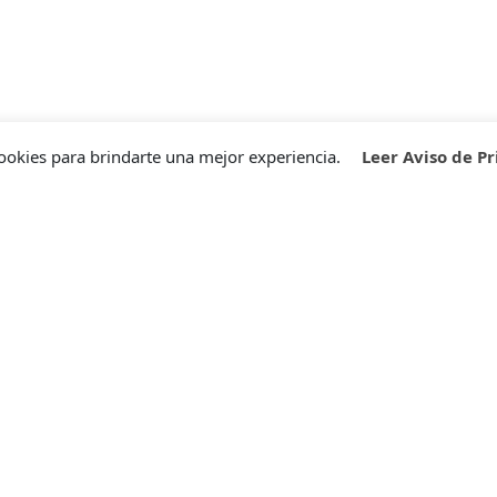
ookies para brindarte una mejor experiencia.
Leer Aviso de P
grama de
Quejas y sugerencia
sfacción
Comparte tus quejas y sugere
para ayudarnos a mejorar
bre nuestro Programa de
continuamente nuestros servici
acción, diseñado para mejorar
eriencia de tu equipo.
CONTÁCTANOS