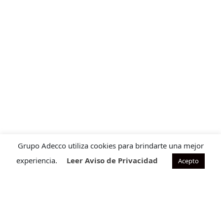
Grupo Adecco utiliza cookies para brindarte una mejor
experiencia.
Leer Aviso de Privacidad
Acepto
Contacto para ventas
Cuéntanos que requieres para ofrecerte la solución ideal
a tu necesidad.