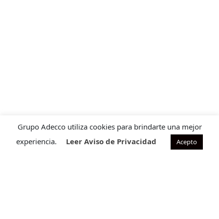
Grupo Adecco utiliza cookies para brindarte una mejor
experiencia.
Leer Aviso de Privacidad
Acepto
Contacto para ventas
Cuéntanos que requieres para ofrecerte la solución ideal
a tu necesidad.
CONTÁCTANOS