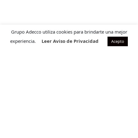
Grupo Adecco utiliza cookies para brindarte una mejor
experiencia.
Leer Aviso de Privacidad
Acepto
Contacto para ventas
Cuéntanos que requieres para ofrecerte la solución ideal
a tu necesidad.
CONTÁCTANOS
Programa de satisfacción
Descubre nuestro Programa de Satisfacción, diseñado
para mejorar la experiencia de tu equipo.