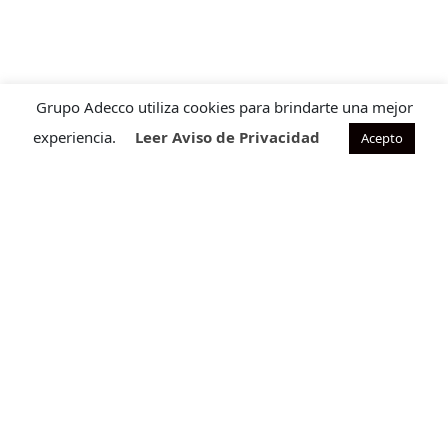
Grupo Adecco utiliza cookies para brindarte una mejor
experiencia.
Leer Aviso de Privacidad
Acepto
Contacto para ventas
Cuéntanos que requieres para ofrecerte la solución ideal
a tu necesidad.
CONTÁCTANOS
Programa de satisfacción
Descubre nuestro Programa de Satisfacción, diseñado
para mejorar la experiencia de tu equipo.