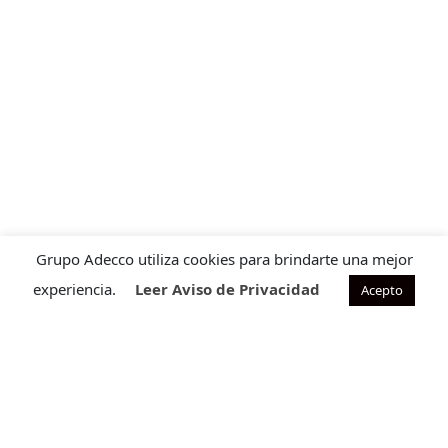
Grupo Adecco utiliza cookies para brindarte una mejor
experiencia.
Leer Aviso de Privacidad
Acepto
Contacto para ventas
Cuéntanos que requieres para ofrecerte la solución ideal
a tu necesidad.
CONTÁCTANOS