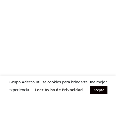
Grupo Adecco utiliza cookies para brindarte una mejor
experiencia.
Leer Aviso de Privacidad
Acepto
Contacto para ventas
Cuéntanos que requieres para ofrecerte la solución ideal
a tu necesidad.