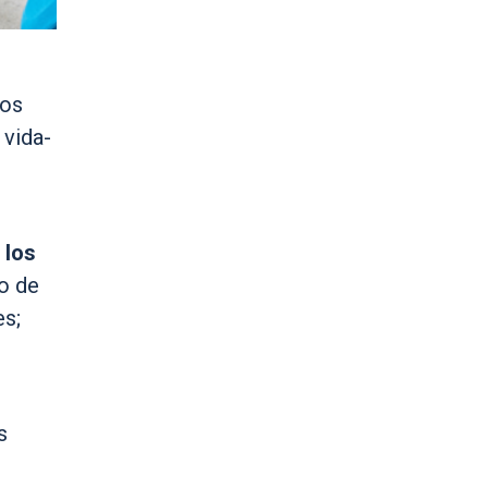
tos
 vida-
 los
no de
es;
s