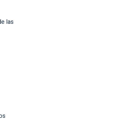
de las
os