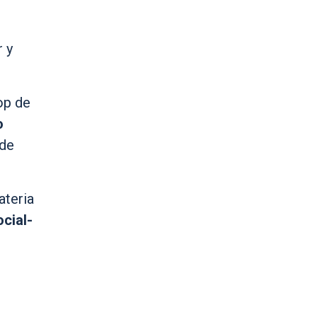
r y
op de
o
 de
ateria
cial-