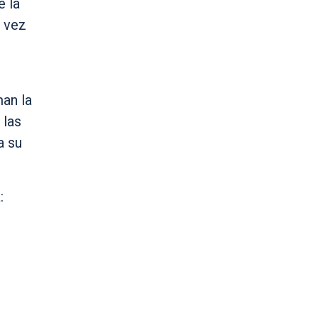
e la
u vez
man la
 las
a su
: