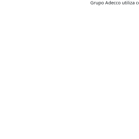
Grupo Adecco utiliza c
Contacto para ventas
Pro
sati
Cuéntanos que requieres para
ofrecerte la solución ideal a tu
Descu
necesidad.
Satisf
la exp
CONTÁCTANOS
C