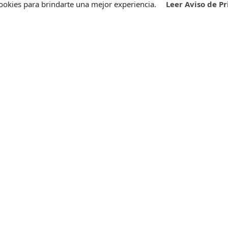
ookies para brindarte una mejor experiencia.
Leer Aviso de P
grama de
Quejas y sugerencia
sfacción
Comparte tus quejas y sugere
para ayudarnos a mejorar
bre nuestro Programa de
continuamente nuestros servici
acción, diseñado para mejorar
eriencia de tu equipo.
CONTÁCTANOS
ONTÁCTANOS