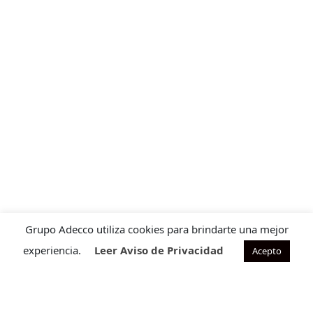
Grupo Adecco utiliza cookies para brindarte una mejor
experiencia.
Leer Aviso de Privacidad
Acepto
Contacto para ventas
Cuéntanos que requieres para ofrecerte la solución ideal