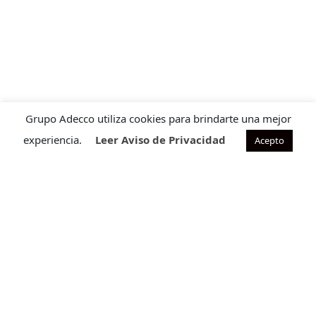
Grupo Adecco utiliza cookies para brindarte una mejor
experiencia.
Leer Aviso de Privacidad
Acepto
Contacto para ventas
Cuéntanos que requieres para ofrecerte la solución ideal
a tu necesidad.
CONTÁCTANOS
Programa de satisfacción