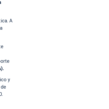
a
ica. A
ra
te
porte
).
ico y
 de
0.