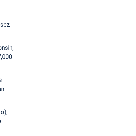
asez
nsin,
7,000
s
un
o),
e