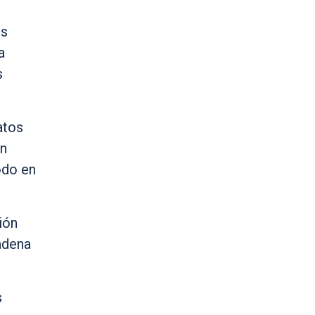
os
a
s
atos
án
odo en
ión
adena
s