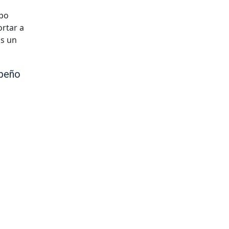
mpo
rtar a
os un
mpeño
u