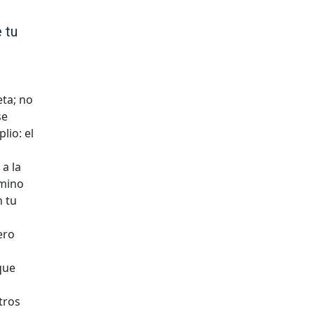
 tu
eta; no
se
io: el
 a la
amino
n tu
ero
que
tros