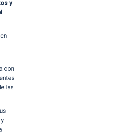
tos y
l
 en
ra con
ientes
e las
tus
 y
a