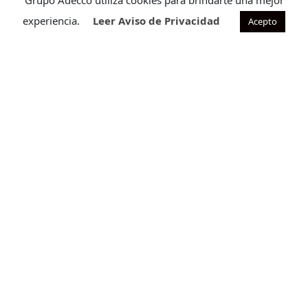
Grupo Adecco utiliza cookies para brindarte una mejor
experiencia.
Leer Aviso de Privacidad
Acepto
Contacto para ventas
Cuéntanos que requieres para ofrecerte la solución ideal
a tu necesidad.
CONTÁCTANOS
Programa de satisfacción
Descubre nuestro Programa de Satisfacción, diseñado
para mejorar la experiencia de tu equipo.
CONTÁCTANOS
Quejas y sugerencias