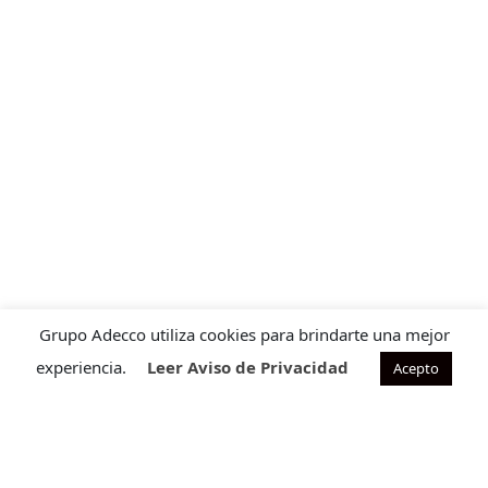
Grupo Adecco utiliza cookies para brindarte una mejor
experiencia.
Leer Aviso de Privacidad
Acepto
Contacto para ventas
Cuéntanos que requieres para ofrecerte la solución ideal
a tu necesidad.